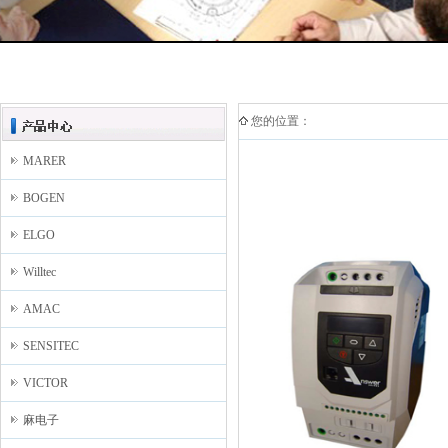
您的位置：
MARER
BOGEN
ELGO
Willtec
AMAC
SENSITEC
VICTOR
麻电子