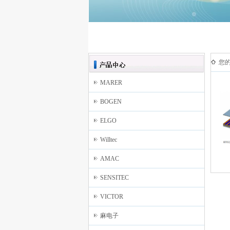
您
MARER
BOGEN
ELGO
Willtec
AMAC
SENSITEC
VICTOR
麻电子